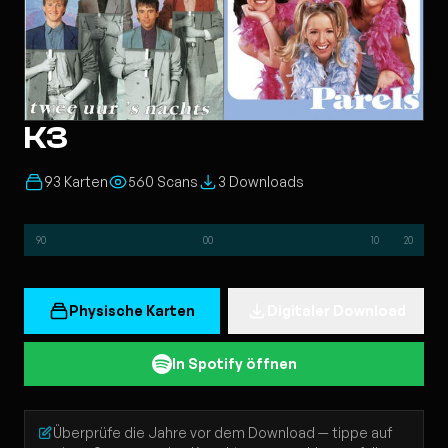
K3
93 Karten
560 Scans
3 Downloads
90
00
10
20
Physische Karten
Digitaler Download
In Spotify öffnen
Überprüfe die Jahre vor dem Download — tippe auf