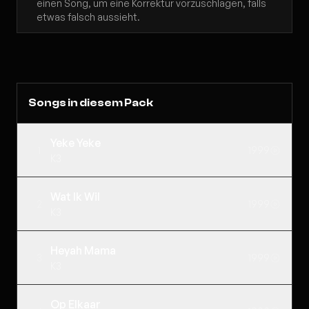
einen Song, um eine Korrektur vorzuschlagen, falls
etwas falsch aussieht.
Songs in diesem Pack
Yeke Yeke
1
1999
K3
Wat Ik Wil
2
1999
K3
Heyah Mama
3
1999
K3
Op Elkaar