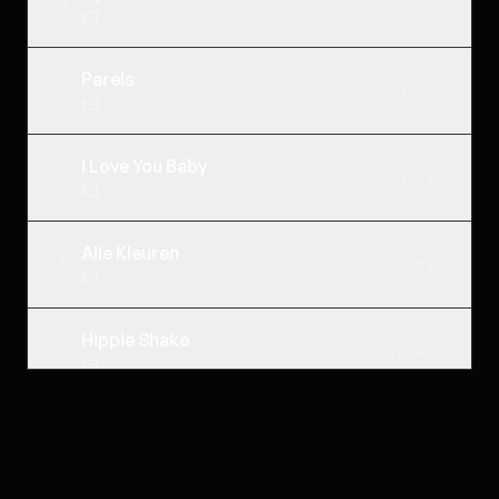
4
1999
K3
Parels
5
1999
K3
I Love You Baby
6
1999
K3
Alle Kleuren
7
2009
K3
Hippie Shake
8
2000
K3
Yippee Yippee
9
2000
K3