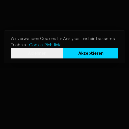
Mama's En Papa's
16
2001
K3
Keileuke Zomer
17
2000
Wir verwenden Cookies für Analysen und ein besseres
K3
Erlebnis.
Cookie-Richtlinie
Ablehnen
Akzeptieren
Ali Baba
18
2001
K3
Je Hebt Een Vriend
19
2001
K3
Baby Come Back
20
2001
Hitify
K3
Musikkarten für das Hitster-Spiel
Chacha Loco
21
2000
K3