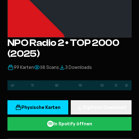
NPO Radio 2 • TOP 2000
(2025)
99 Karten
58 Scans
3 Downloads
60
70
80
90
00
10
20
Physische Karten
Digitaler Download
In Spotify öffnen