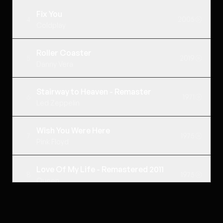
Fix You
4
2005
Coldplay
Roller Coaster
5
2019
Danny Vera
Stairway to Heaven - Remaster
6
1971
Led Zeppelin
Wish You Were Here
7
1975
Pink Floyd
Love Of My Life - Remastered 2011
8
1975
Queen
Nothing Else Matters
9
1992
Metallica