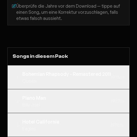
Überprüfe die Jahre vor dem Download — tippe auf
einen Song, um eine Korrektur vorzuschlagen, falls
etwas falsch aussieht.
Songs in diesem Pack
Bohemian Rhapsody - Remastered 2011
1
1975
Queen
Piano Man
2
1973
Billy Joel
Hotel California
3
1976
Eagles