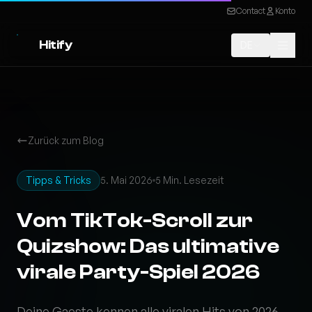
Contact
Konto
Hitify
DE
Zurück zum Blog
Tipps & Tricks
5. Mai 2026
5 Min. Lesezeit
Vom TikTok-Scroll zur
Quizshow: Das ultimative
virale Party-Spiel 2026
Deine Gaeste kennen alle viralen Hits von 2026