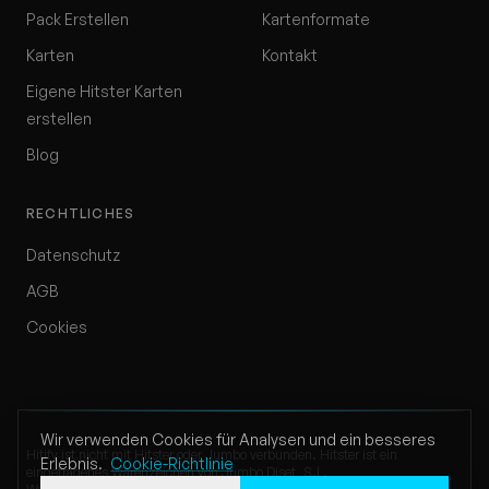
Pack Erstellen
Kartenformate
Karten
Kontakt
Eigene Hitster Karten
erstellen
Blog
RECHTLICHES
Datenschutz
AGB
Cookies
Wir verwenden Cookies für Analysen und ein besseres
Hitify ist nicht mit Hitster oder Jumbo verbunden. Hitster ist ein
Erlebnis.
Cookie-Richtlinie
eingetragenes Warenzeichen von Jumbo Diset, S.L.