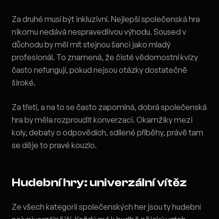
Za druhé musí být inkluzivní. Nejlepší společenská hra
nikomu nedává nespravedlivou výhodu. Soused v
důchodu by měl mít stejnou šanci jako mladý
profesionál. To znamená, že čisté vědomostní kvízy
často nefungují, pokud nejsou otázky dostatečně
široké.
Za třetí, a na to se často zapomíná, dobrá společenská
hra by měla rozproudit konverzaci. Okamžiky mezi
koly, debaty o odpovědích, sdílené příběhy, právě tam
se děje to pravé kouzlo.
Hudební hry: univerzální vítěz
Ze všech kategorií společenských her jsou ty hudební