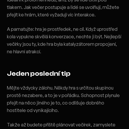
tlakem. Jak večer postupuje a lidé se uvolňují, můžete
přejít ke hrám, které vyžadují víc interakce.
A pamatujte: hra je prostředek, ne cíl. Když uprostřed
kola vypukne skvělá konverzace, nechte ji být. Nejlepší
večírky jsou ty, kde hra byla katalyzátorem propojení,
ne hlavní atrakcí.
Jeden poslední tip
Mějte vždycky zálohu. Někdy hra s určitou skupinou
prostě nezabere, a to je v pořádku. Schopnost plynule
přejít na něco jiného je to, co odlišuje dobrého
hostitele od vynikajícího.
Takže až budete příště plánovat večírek, zamyslete