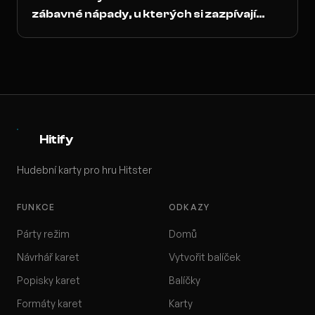
zábavné nápady, u kterých si zazpívají
všichni
Hitify
Hudební karty pro hru Hitster
FUNKCE
ODKAZY
Párty režim
Domů
Návrhář karet
Vytvořit balíček
Popisky karet
Balíčky
Formáty karet
Karty