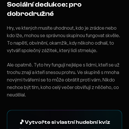
Sociální dedukce: pro
dobrodružné
Hry, ve kterých musíte uhodnout, kdo je zrádce nebo
kdo lže, mohou se správnou skupinou fungovat skvěle.
To napětí, obvinění, okamžik, kdy někoho odhalí, to
vytváří společný zážitek, který lidi stmeluje.
Ale opatrně. Tyto hry fungují nejlépe s lidmi, kteří se už
trochu znají a kteří snesou prohru. Ve skupině s mnoha
novými tvářemi se to může obrátit proti vám. Nikdo
nechce být tím, koho celý večer obviňují z něčeho, co
neudělal.
🎵
Vytvořte si vlastní hudební kvíz