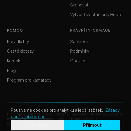
Skenovat
Vytvořit vlastní karty Hitster
POMOC
PRÁVNÍ INFORMACE
Pravidla hry
Soukromí
Časté dotazy
Podmínky
Kontakt
Cookies
Blog
Program pro kamarády
Používáme cookies pro analytiku a lepší zážitek.
Zásady
Hitify není spojeno se značkou Hitster ani se společností Jumbo. Hitster je
používání cookies
registrovaná ochranná známka společnosti Jumbo Diset, S.L.
Website by Klappe Development
Odmítnout
Přijmout