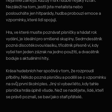
nejuniverzálnější. Každý má k hudbě nějaký vztah.
Nezáleží na tom, jestli jste metalista nebo
posloucháte jen hitparády, hudba probouzí emoce a
vzpomínky, které lidi spojují.
Hra, ve které musíte poznávat písničky a hádat rok
vydání, je ideální pro smíšené skupiny. Sedmdesátník
pozná discotékovou klasiku, třicátník přesně ví, kdy
vyšel ten jeden zázrak na jedno použití, a dvacátník
boduje s aktuálními hity.
Krása hudebních her spočívá v tom, že rozproudí
příběhy. Někdo pozná písničku a podělí se o vzpomínku
na svůj první školní ples. Jiný si vybaví léto, kdy tahle
písnička hrála úplně všude. Než se nadějete, lidé, kteří
se právě poznali, se baví jako staří přátelé.