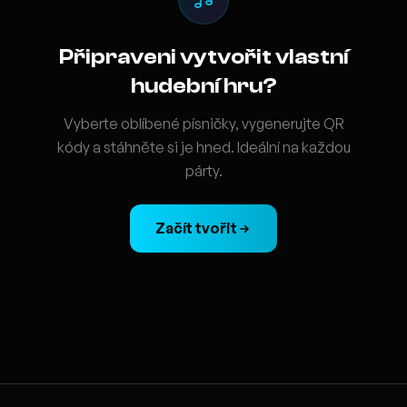
Připraveni vytvořit vlastní
hudební hru?
Vyberte oblíbené písničky, vygenerujte QR
kódy a stáhněte si je hned. Ideální na každou
párty.
Začít tvořit