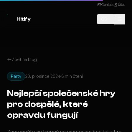
Contact
Účet
Hitify
CS
Zpět na blog
Párty
20. prosince 2024
8 min čtení
Nejlepší společenské hry
pro dospělé, které
opravdu fungují
Zapomeňte na trapné seznamovací hry: tyto hry