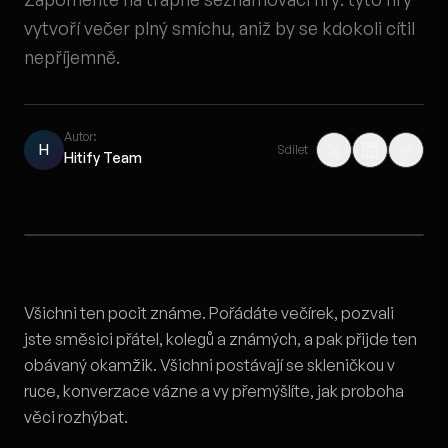
vytvoří večer plný smíchu, aniž by se kdokoli cítil
nepříjemně.
Autor:
H
Sdílet
Hitify Team
Všichni ten pocit známe. Pořádáte večírek, pozvali
jste směsici přátel, kolegů a známých, a pak přijde ten
obávaný okamžik. Všichni postávají se skleničkou v
ruce, konverzace vázne a vy přemýšlíte, jak proboha
věci rozhýbat.