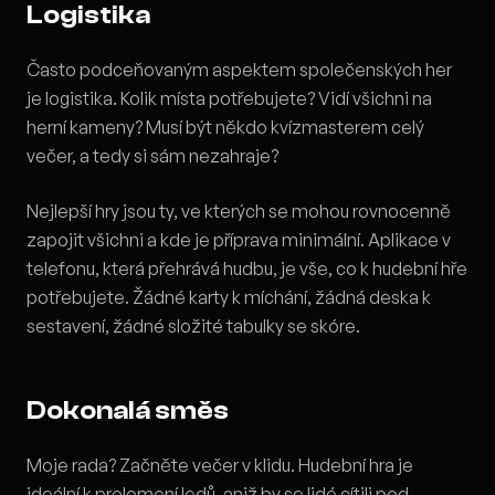
Logistika
Často podceňovaným aspektem společenských her
je logistika. Kolik místa potřebujete? Vidí všichni na
herní kameny? Musí být někdo kvízmasterem celý
večer, a tedy si sám nezahraje?
Nejlepší hry jsou ty, ve kterých se mohou rovnocenně
zapojit všichni a kde je příprava minimální. Aplikace v
telefonu, která přehrává hudbu, je vše, co k hudební hře
potřebujete. Žádné karty k míchání, žádná deska k
sestavení, žádné složité tabulky se skóre.
Dokonalá směs
Moje rada? Začněte večer v klidu. Hudební hra je
ideální k prolomení ledů, aniž by se lidé cítili pod