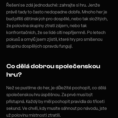
Řešení se zdá jednoduché: zahrajte si hru. Jenže
právě tady to často nedopadne dobře. Mnoho her je
buď příliš dětinských pro dospělé, nebo tak složitých,
že polovina skupiny ztratí zájem, nebo tak
konfrontačních, že se lidé cítí nepříjemně. Po letech
pokusů a omylů jsem zjistil, které hry pro smíšenou
skupinu dospělých opravdu fungují.
Co dělá dobrou společenskou
hru?
Než se pustíme do her, je důležité pochopit, co dělá
společenskou hru úspěšnou. Za prvé musí být
přístupná. Každý by měl pochopit pravidla do třiceti
sekund. Ve chvíli, kdy musíte sáhnout po návodu, jste
už polovinu místnosti ztratili.