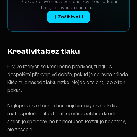
Překvapte své hosty personalizovanou hudební
hrou, hotovou za pár minut.
Začít tvořit
Kreativita bez tlaku
Hry, ve kterých se kreslí nebo předvádí, fungují s
dospělými překvapivě dobře, pokud je správná nálada.
Klíčem je nasadit laťku nízko. Nejde o talent, jde o ten
pokus.
Nejlepší verze těchto her mají týmový prvek. Když
máte společně uhodnout, co váš spoluhráč kreslí,
smích je společný, ne na něčí účet. Rozdíl je nepatrný,
ale zásadní.