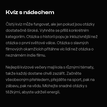
Kvíz s nádechem
Čistý kvíz může fungovat, ale jen pokud jsou otázky
dostatečně široké. Vyhněte se příliš konkrétním
kategoriím. Otázka o historii popu je inkluzivnější než
otázka o první světové válce. Otázka o slavných
filmových okamžicích přitáhne víc lidí než otázka o
neznámém indie filmu.
Nejlepší kvízové večery mají kola s různými tématy,
takže každý dostane chvíli zazářit. Začněte
všeobecným přehledem, přejděte na sport, pak na
zábavu, pak na vědu. Míchejte snadné otázky s
těžkými, abyste udrželi energii.