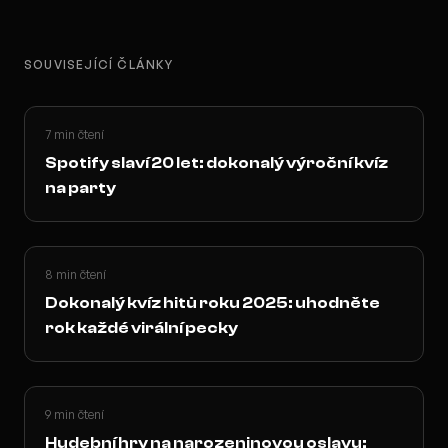
SOUVISEJÍCÍ ČLÁNKY
7 min čtení
Spotify slaví 20 let: dokonalý výroční kvíz
na party
8 min čtení
Dokonalý kvíz hitů roku 2025: uhodněte
rok každé virální pecky
9 min čtení
Hudební hry na narozeninovou oslavu: