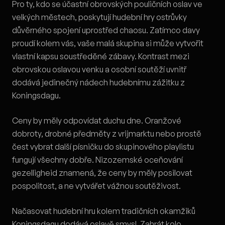
Pro ty, kdo se účastní obrovských pouličních oslav ve
velkých městech, poskytují hudební hry ostrůvky
důvěrného spojení uprostřed chaosu. Zatímco davy
proudí kolem vás, vaše malá skupina si může vytvořit
vlastní kapsu soustředěné zábavy. Kontrast mezi
obrovskou oslavou venku a osobní soutěží uvnitř
dodává jedinečný nádech hudebnímu zážitku z
Koningsdagu.
Ceny by měly odpovídat duchu dne. Oranžové
dobroty, drobné předměty z vrijmarktu nebo prostě
čest vybrat další písničku do skupinového playlistu
fungují všechny dobře. Nizozemské oceňování
gezelligheid znamená, že ceny by měly posilovat
pospolitost, a ne vytvářet vážnou soutěživost.
Načasovat hudební hru kolem tradičních okamžiků
Koningsdagu dodává oslavě smysl. Zahrát kolo,