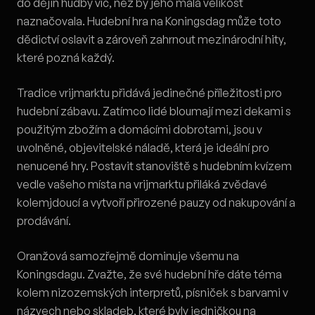
do dějin hudby víc, než by jeho malá velikost
naznačovala. Hudební hra na Koningsdag může toto
dědictví oslavit a zároveň zahrnout mezinárodní hity,
které pozná každý.
Tradice vrijmarktu přidává jedinečné příležitosti pro
hudební zábavu. Zatímco lidé bloumají mezi dekami s
použitým zbožím a domácími dobrotami, jsou v
uvolněné, objevitelské náladě, která je ideální pro
nenucené hry. Postavit stanoviště s hudebním kvízem
vedle vašeho místa na vrijmarktu přiláká zvědavé
kolemjdoucí a vytvoří přirozené pauzy od nakupování a
prodávání.
Oranžová samozřejmě dominuje všemu na
Koningsdagu. Zvažte, že své hudební hře dáte téma
kolem nizozemských interpretů, písniček s barvami v
názvech nebo skladeb, které byly jedničkou na