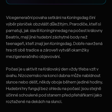
Vícegenerační povaha setkání na Koningsdag činí
výběr písniček obzvlášť důležitým. Prarodiče, kteří si
pamatují, jak slavili Koninginnedag na počest královny
Beatrix, mají jiné hudební záchytné body než
teenageři, kteří znají jen Koningsdag. Dobře navržená
hra ctí obě tradice a zároveň vytváří okamžiky
mezigeneračního objevování.
Počasí je u aktivit na Královský den vždy třeba vzít v
úvahu. Nizozemsko na konci dubna může nabídnout
slunce nebo déšť, někdy oboje během jediné hodiny.
Hudební hry fungují bez ohledu na počasí: jsou stejně
účinné schoulené pod stanem před přeháňkami jako
roztažené na dekách na slunci.