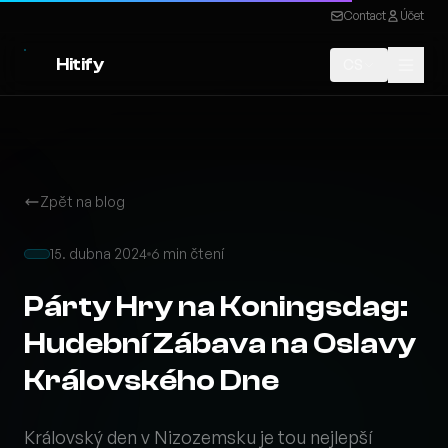
Contact
Účet
Hitify
CS
Zpět na blog
15. dubna 2024
6 min čtení
Párty Hry na Koningsdag:
Hudební Zábava na Oslavy
Královského Dne
Královský den v Nizozemsku je tou nejlepší