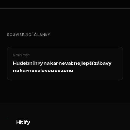
SOUVISEJÍCÍ ČLÁNKY
6 min čtení
Hudební hry na karneval: nejlepší zábavy
na karnevalovou sezonu
Hitify