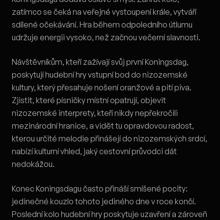
zatímco se čeká na veřejné vystoupení krále, vytváří
sdílené očekávání. Hra během odpoledního útlumu
udržuje energii vysoko, než začnou večerní slavnosti.
Návštěvníkům, kteří zažívají svůj první Koningsdag,
poskytují hudební hry vstupní bod do nizozemské
kultury, který přesahuje nošení oranžové a pití piva.
Zjistit, které písničky místní opatrují, objevit
nizozemské interprety, kteří nikdy nepřekročili
mezinárodní hranice, a vidět tu opravdovou radost,
kterou určité melodie přinášejí do nizozemských srdcí,
nabízí kulturní vhled, jaký cestovní průvodci dát
nedokážou.
Konec Koningsdagu často přináší smíšené pocity:
jedinečné kouzlo tohoto jediného dne v roce končí.
Poslední kolo hudební hry poskytuje uzavření a zároveň