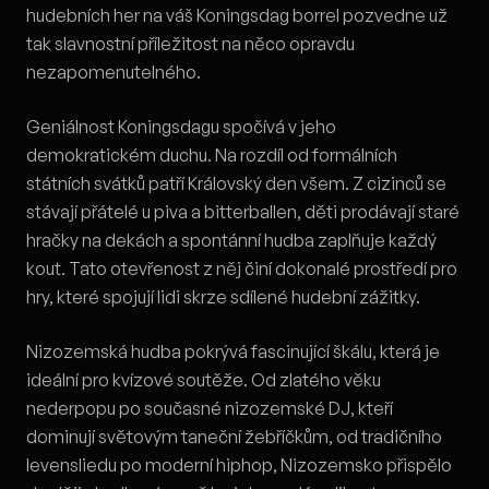
hudebních her na váš Koningsdag borrel pozvedne už
tak slavnostní příležitost na něco opravdu
nezapomenutelného.
Geniálnost Koningsdagu spočívá v jeho
demokratickém duchu. Na rozdíl od formálních
státních svátků patří Královský den všem. Z cizinců se
stávají přátelé u piva a bitterballen, děti prodávají staré
hračky na dekách a spontánní hudba zaplňuje každý
kout. Tato otevřenost z něj činí dokonalé prostředí pro
hry, které spojují lidi skrze sdílené hudební zážitky.
Nizozemská hudba pokrývá fascinující škálu, která je
ideální pro kvízové soutěže. Od zlatého věku
nederpopu po současné nizozemské DJ, kteří
dominují světovým taneční žebříčkům, od tradičního
levensliedu po moderní hiphop, Nizozemsko přispělo