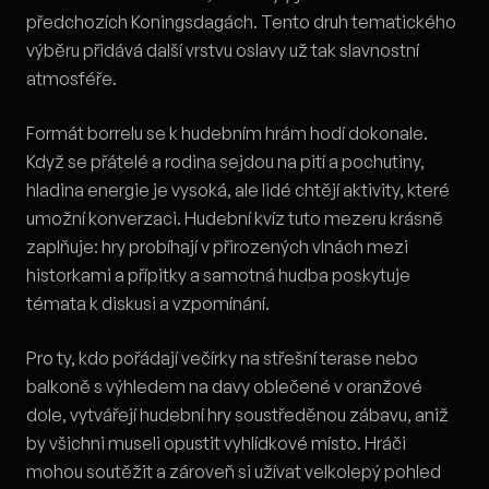
předchozích Koningsdagách. Tento druh tematického
výběru přidává další vrstvu oslavy už tak slavnostní
atmosféře.
Formát borrelu se k hudebním hrám hodí dokonale.
Když se přátelé a rodina sejdou na pití a pochutiny,
hladina energie je vysoká, ale lidé chtějí aktivity, které
umožní konverzaci. Hudební kvíz tuto mezeru krásně
zaplňuje: hry probíhají v přirozených vlnách mezi
historkami a přípitky a samotná hudba poskytuje
témata k diskusi a vzpomínání.
Pro ty, kdo pořádají večírky na střešní terase nebo
balkoně s výhledem na davy oblečené v oranžové
dole, vytvářejí hudební hry soustředěnou zábavu, aniž
by všichni museli opustit vyhlídkové místo. Hráči
mohou soutěžit a zároveň si užívat velkolepý pohled