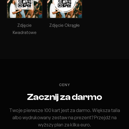
Zdjęcie
Zdjęcie Okrągłe
Kwadratowe
CENY
Zacznij za darmo
Twoje pierwsze 100 kart jest za darmo. Większa talia
albo wydrukowany zestaw na prezent? Przejdź na
wyższy plan za kilka euro.