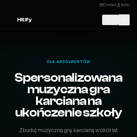
Contact
Konto
Hitify
PL
DLA ABSOLWENTÓW
Spersonalizowana
muzyczna gra
karciana na
ukończenie szkoły
Zbuduj muzyczną grę karcianą wokół lat