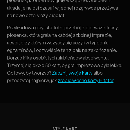
piosenek, które wtedy grały wszędzie. Absolwent
układa je na osi czasu i w jednej rozgrywce przeżywa
na nowo cztery czy pięć lat.
Przykładowa playlista: letni przebój z pierwszej klasy,
piosenka, która grała na każdej szkolnej imprezie,
utwór, przy którym wszyscy się uczyli w tygodniu
egzaminów, i oczywiście ten z balu na zakończenie.
Dorzuć kilka osobistych ulubieńców absolwenta.
Trzymaj się około 50 kart, by gra imprezowa była lekka.
Gotowy, by tworzyć?
Zacznij swoje karty
albo
przeczytaj najpierw, jak
zrobić własne karty Hitster
.
STYLE KART