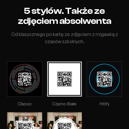
5 stylów. Także ze
zdjęciem absolwenta
Od klasycznego po kartę ze zdjęciem z migawką z
czasów szkolnych.
Classic
Czarno-Białe
Hitify