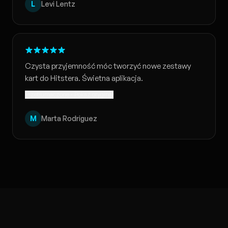
L
Levi Lentz
Czysta przyjemność móc tworzyć nowe zestawy
kart do Hitstera. Świetna aplikacja.
Przetłumaczone · Pokaż oryginał
M
Marta Rodriguez