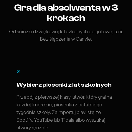
Gra dla absolwenta w 3
krokach
Od ścieżki dźwiękowej lat szkolnych do gotowej talii.
Bez ślęczenia w Canvie.
01
Wybierz piosenki z lat szkolnych
Przebój z pierwszej klasy, utwór, który grał na
każdej imprezie, piosenka z ostatniego
tygodnia szkoły. Zaimportuj playlistę ze
Spotify, YouTube lub Tidala albo wyszukaj
utwory ręcznie.