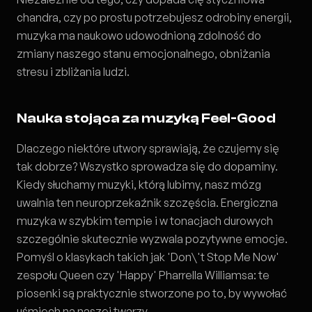
chandra, czy po prostu potrzebujesz odrobiny energii,
muzyka ma naukowo udowodnioną zdolność do
zmiany naszego stanu emocjonalnego, obniżania
stresu i zbliżania ludzi.
Nauka stojąca za muzyką Feel-Good
Dlaczego niektóre utwory sprawiają, że czujemy się
tak dobrze? Wszystko sprowadza się do dopaminy.
Kiedy słuchamy muzyki, którą lubimy, nasz mózg
uwalnia ten neuroprzekaźnik szczęścia. Energiczna
muzyka w szybkim tempie i w tonacjach durowych
szczególnie skutecznie wyzwala pozytywne emocje.
Pomyśl o klasykach takich jak 'Don\'t Stop Me Now'
zespołu Queen czy 'Happy' Pharrella Williamsa: te
piosenki są praktycznie stworzone po to, by wywołać
uśmiech na naszej twarzy.