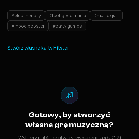
#blue monday
#feel-good music
#music quiz
#mood booster
#party games
Stwórz własne karty Hitster
Gotowy, by stworzyć
własną grę muzyczną?
Wybierz ulubione utwory, wygeneruj kody QR i