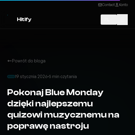
Contact
Konto
Hitify
PL
Powrót do bloga
19 stycznia 2026
5 min czytania
Pokonaj Blue Monday
dzięki najlepszemu
quizowi muzycznemu na
poprawę nastroju