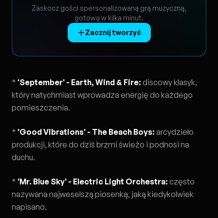
Zaskocz gości spersonalizowaną grą muzyczną,
gotową w kilka minut.
Zacznij tworzyć
*
'September' - Earth, Wind & Fire:
discowy klasyk,
który natychmiast wprowadza energię do każdego
pomieszczenia.
*
'Good Vibrations' - The Beach Boys:
arcydzieło
produkcji, które do dziś brzmi świeżo i podnosi na
duchu.
*
'Mr. Blue Sky' - Electric Light Orchestra:
często
nazywana najweselszą piosenką, jaką kiedykolwiek
napisano.