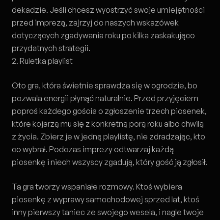
dekadzie. Jeśli chcesz wyostrzyć swoje umiejętności
przed imprezą, zajrzyj do naszych
wskazówek
dotyczących zgadywania roku
po kilka zaskakująco
przydatnych strategii.
2. Ruletka playlist
Oto gra, która świetnie sprawdza się w ogrodzie, bo
pozwala energii płynąć naturalnie. Przed przyjęciem
poproś każdego gościa o zgłoszenie trzech piosenek,
które kojarzą mu się z konkretną porą roku albo chwilą
z życia. Zbierz je w jedną playlistę, nie zdradzając, kto
co wybrał. Podczas imprezy odtwarzaj każdą
piosenkę i niech wszyscy zgadują, który gość ją zgłosił.
Ta gra tworzy wspaniałe rozmowy. Ktoś wybiera
piosenkę z wyprawy samochodowej sprzed lat, ktoś
inny pierwszy taniec ze swojego wesela, i nagle twoje