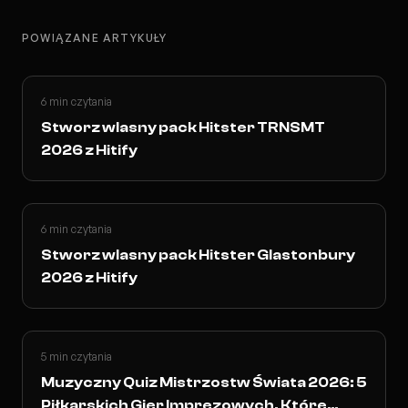
POWIĄZANE ARTYKUŁY
6 min czytania
Stworz wlasny pack Hitster TRNSMT
2026 z Hitify
6 min czytania
Stworz wlasny pack Hitster Glastonbury
2026 z Hitify
5 min czytania
Muzyczny Quiz Mistrzostw Świata 2026: 5
Piłkarskich Gier Imprezowych, Które