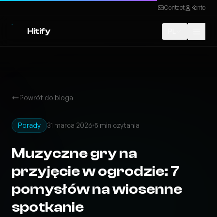
Contact
Konto
Hitify
PL
Powrót do bloga
Porady
31 marca 2026
5 min czytania
Muzyczne gry na
przyjęcie w ogrodzie: 7
pomysłów na wiosenne
spotkanie