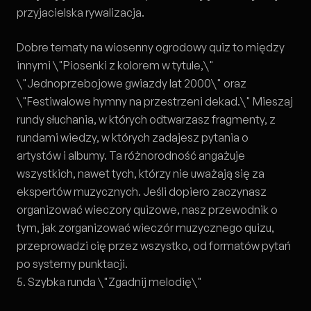
przyjacielska rywalizacja.
Dobre tematy na wiosenny ogrodowy quiz to między
innymi \"Piosenki z kolorem w tytule,\"
\"Jednoprzebojowe gwiazdy lat 2000\" oraz
\"Festiwalowe hymny na przestrzeni dekad.\" Mieszaj
rundy słuchania, w których odtwarzasz fragmenty, z
rundami wiedzy, w których zadajesz pytania o
artystów i albumy. Ta różnorodność angażuje
wszystkich, nawet tych, którzy nie uważają się za
ekspertów muzycznych. Jeśli dopiero zaczynasz
organizować wieczory quizowe, nasz przewodnik o
tym,
jak zorganizować wieczór muzycznego quizu
,
przeprowadzi cię przez wszystko, od formatów pytań
po systemy punktacji.
5. Szybka runda \"Zgadnij melodię\"