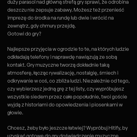
duży parasol nad główną strefą gry sprawi, że odrobina
deszczu nie zepsuje zabawy. Możesz też przenieść
imprezę do środka na rundę lub dwie i wrócić na
zewnątrz, gdy chmury przejdą.
Gotowi do gry?
Najlepsze przyjęcia w ogrodzie to te, na których ludzie
odkładają telefony i naprawdę nawiązują ze sobą
kontakt. Gry muzyczne tworzą dokładnie taką
atmosferę, łącząc rywalizację, nostalgię, śmiech i
odkrywanie w coś, co zbliża ludzi. Niezależnie od tego,
czy wybierzesz jedną grę z tej listy, czy wypróbujesz
wszystkie siedem przez całe popołudnie, twoi goście
wyjdą z historiami do opowiedzenia i piosenkami w
głowie.
Chcesz, żeby było jeszcze łatwiej?
Wypróbuj Hitify
, by
uzyskać gotowe do gry doświadczenie muzyczne,