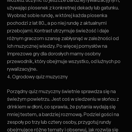
Możesz uczynić to jeszcze bardziej rywalizacyjnym,
używając piosenek z konkretnej dekady lub gatunku.
Wyobraź sobie rundę, w której każda piosenka
pochodzi z lat 80., a po niej rundę z aktualnymi
przebojami. Kontrast utrzymuje świeżość i daje
różnym graczom szansę zabłysnąć w zależności od
ich muzycznej wiedzy. Po więcej pomysłów na
imprezowe gry dla dorosłych
mamy osobny
przewodnik, który obejmuje wszystko, od luźnych po
rywalizacyjne.
4. Ogrodowy quiz muzyczny
Porządny quiz muzyczny świetnie sprawdza się na
świeżym powietrzu. Jest coś w siedzeniu w słońcu z
drinkiem w dłoni, co sprawia, że pytania wydają się
mniej testem, a bardziej rozmową. Podziel gości na
zespoły po trzy lub cztery osoby, przygotuj rundy
obejmujące różne tematy i obserwuj, jak rozwija się