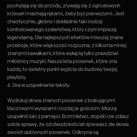
pochylają się do przodu, zrywają się z ogrodowych
krzeseł i machają rękami, żeby być pierwszymi. Jest
chaotycznie, głośno i dokładnie taki rodzaj
kontrolowanego szaleństwa, który czyni imprezę
legendarną. Dla najlepszych efektów mieszaj znane
przeboje, które większość rozpozna, z kilkoma mniej
znanymi kawałkami, które wyłapią tylko prawdziwi
miłośnicy muzyki. Nasza lista
piosenek, które zna
każdy
, to świetny punkt wyjścia do budowy twojej
playlisty.
6. Gra w uzupełnianie tekstu
Wydrukuj słowa znanych piosenek z brakującymi
kluczowymi wyrazami i rozdaj je gościom. Muszą
uzupełnić luki z pamięci. Brzmi łatwo, dopóki nie zdasz
sobie sprawy, że od dwudziestu lat śpiewasz złe słowa
swoich ulubionych piosenek. Odkrycia są