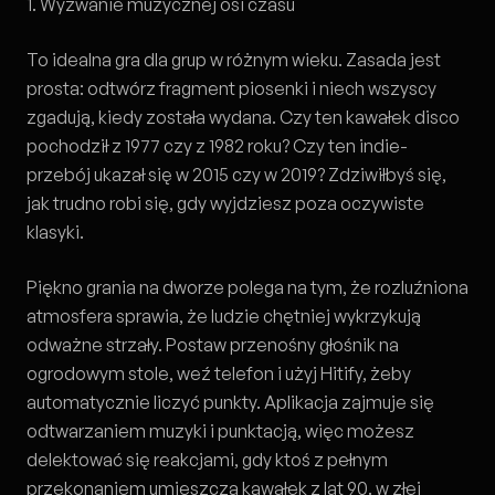
1. Wyzwanie muzycznej osi czasu
To idealna gra dla grup w różnym wieku. Zasada jest
prosta: odtwórz fragment piosenki i niech wszyscy
zgadują, kiedy została wydana. Czy ten kawałek disco
pochodził z 1977 czy z 1982 roku? Czy ten indie-
przebój ukazał się w 2015 czy w 2019? Zdziwiłbyś się,
jak trudno robi się, gdy wyjdziesz poza oczywiste
klasyki.
Piękno grania na dworze polega na tym, że rozluźniona
atmosfera sprawia, że ludzie chętniej wykrzykują
odważne strzały. Postaw przenośny głośnik na
ogrodowym stole, weź telefon i użyj
Hitify
, żeby
automatycznie liczyć punkty. Aplikacja zajmuje się
odtwarzaniem muzyki i punktacją, więc możesz
delektować się reakcjami, gdy ktoś z pełnym
przekonaniem umieszcza kawałek z lat 90. w złej