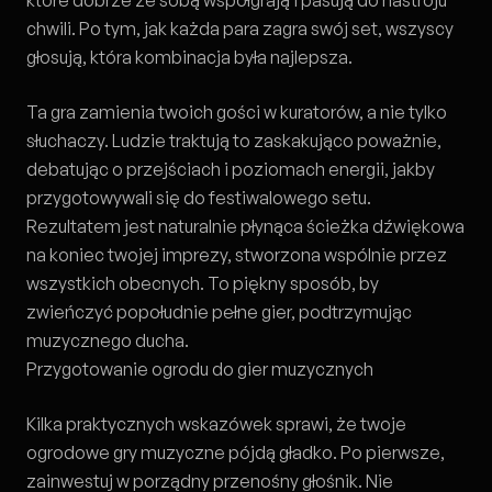
które dobrze ze sobą współgrają i pasują do nastroju
chwili. Po tym, jak każda para zagra swój set, wszyscy
głosują, która kombinacja była najlepsza.
Ta gra zamienia twoich gości w kuratorów, a nie tylko
słuchaczy. Ludzie traktują to zaskakująco poważnie,
debatując o przejściach i poziomach energii, jakby
przygotowywali się do festiwalowego setu.
Rezultatem jest naturalnie płynąca ścieżka dźwiękowa
na koniec twojej imprezy, stworzona wspólnie przez
wszystkich obecnych. To piękny sposób, by
zwieńczyć popołudnie pełne gier, podtrzymując
muzycznego ducha.
Przygotowanie ogrodu do gier muzycznych
Kilka praktycznych wskazówek sprawi, że twoje
ogrodowe gry muzyczne pójdą gładko. Po pierwsze,
zainwestuj w porządny przenośny głośnik. Nie