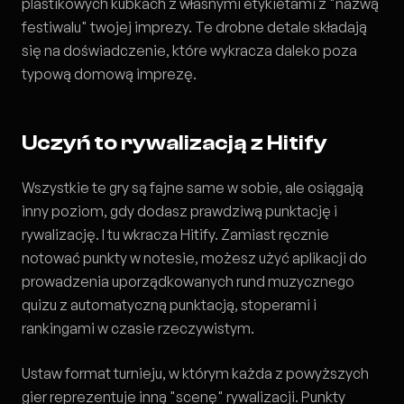
plastikowych kubkach z własnymi etykietami z "nazwą
festiwalu" twojej imprezy. Te drobne detale składają
się na doświadczenie, które wykracza daleko poza
typową domową imprezę.
Uczyń to rywalizacją z Hitify
Wszystkie te gry są fajne same w sobie, ale osiągają
inny poziom, gdy dodasz prawdziwą punktację i
rywalizację. I tu wkracza Hitify. Zamiast ręcznie
notować punkty w notesie, możesz użyć aplikacji do
prowadzenia uporządkowanych rund muzycznego
quizu z automatyczną punktacją, stoperami i
rankingami w czasie rzeczywistym.
Ustaw format turnieju, w którym każda z powyższych
gier reprezentuje inną "scenę" rywalizacji. Punkty