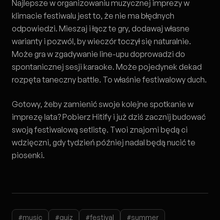
Najlepsze w organizowaniu muzycznej imprezy w
klimacie festiwalu jest to, że nie ma błędnych
odpowiedzi. Mieszaj i łącz te gry, dodawaj własne
warianty i pozwól, by wieczór toczył się naturalnie.
Może gra w zgadywanie line-upu doprowadzi do
spontanicznej sesji karaoke. Może pojedynek dekad
rozpęta taneczny battle. To właśnie festiwalowy duch.
Gotowy, żeby zamienić swoje kolejne spotkanie w
imprezę lata? Pobierz Hitify i już dziś zacznij budować
swoją festiwalową setlistę. Twoi znajomi będą ci
wdzięczni, gdy tydzień później nadal będą nucić te
piosenki.
#music
#quiz
#festival
#summer