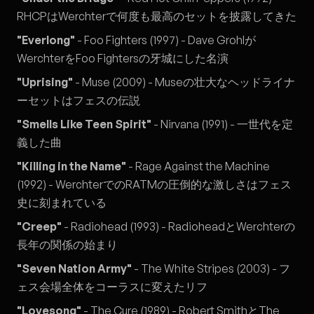
RHCPはWerchterで何度も最高のセットを披露してきた
"Everlong"
- Foo Fighters (1997) - Dave Grohlが
WerchterをFoo Fightersの牙城にした名演
"Uprising"
- Muse (2009) - Museの壮大なヘッドライナ
ーセットはフェスの伝説
"Smells Like Teen Spirit"
- Nirvana (1991) - 一世代を定
義した曲
"Killing in the Name"
- Rage Against the Machine
(1992) - WerchterでのRATMの圧倒的な激しさはフェス
史に刻まれている
"Creep"
- Radiohead (1993) - RadioheadとWerchterの
長年の関係の始まり
"Seven Nation Army"
- The White Stripes (2003) - フ
ェス会場全体をコーラスに変えたリフ
"Lovesong"
- The Cure (1989) - Robert SmithとThe