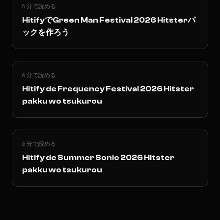
5 分で読める
HitifyでGreen Man Festival 2026 Hitsterパ
ックを作ろう
6 分で読める
Hitify de Frequency Festival 2026 Hitster
pakku wo tsukurou
6 分で読める
Hitify de Summer Sonic 2026 Hitster
pakku wo tsukurou