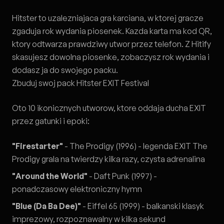
Hitster to uzalezniajaca gra karciana, w ktorej gracze
zgaduja rok wydania piosenek. Kazda karta ma kod QR,
ktory odtwarza prawdziwy utwor przez telefon. Z
Hitify
skasujesz dowolna piosenke, zobaczysz rok wydania i
dodasz ja do swojego packu.
Zbuduj swoj pack Hitster EXIT Festival
Oto 10 ikonicznych utworow, ktore oddaja ducha EXIT
przez gatunki i epoki:
"Firestarter"
- The Prodigy (1996) - legenda EXIT The
Prodigy grala na twierdzy kilka razy, czysta adrenalina
"Around the World"
- Daft Punk (1997) -
ponadczasowy elektroniczny hymn
"Blue (Da Ba Dee)"
- Eiffel 65 (1999) - balkanski klasyk
imprezowy, rozpoznawalny w kilka sekund