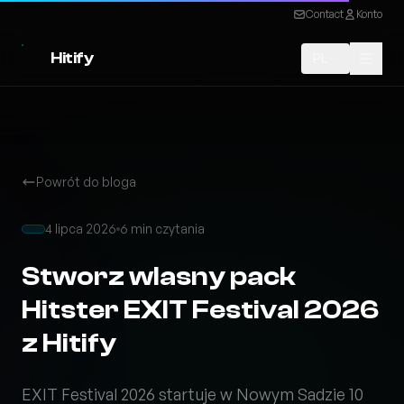
Contact
Konto
Hitify
PL
Powrót do bloga
4 lipca 2026
6 min czytania
Stworz wlasny pack
Hitster EXIT Festival 2026
z Hitify
EXIT Festival 2026 startuje w Nowym Sadzie 10