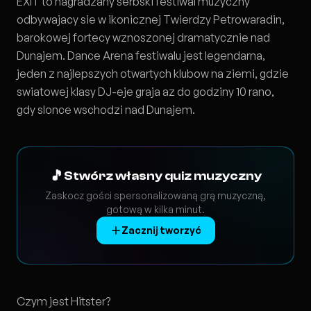
EXIT to nagradzany serbski festiwal muzyczny
odbywajacy sie w ikonicznej Twierdzy Petrowaradin,
barokowej fortecy wznoszonej dramatycznie nad
Dunajem. Dance Arena festiwalu jest legendarna,
jeden z najlepszych otwartych klubow na ziemi, gdzie
swiatowej klasy DJ-eje graja az do godziny 10 rano,
gdy slonce wschodzi nad Dunajem.
🎵
Stwórz własny quiz muzyczny
Zaskocz gości spersonalizowaną grą muzyczną,
gotową w kilka minut.
Zacznij tworzyć
Czym jest Hitster?