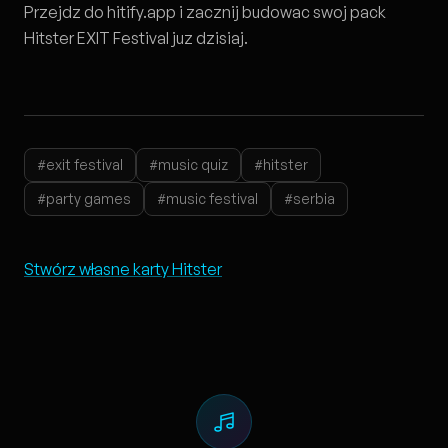
Przejdz do
hitify.app
i zacznij budowac swoj pack
Hitster EXIT Festival juz dzisiaj.
#exit festival
#music quiz
#hitster
#party games
#music festival
#serbia
Stwórz własne karty Hitster