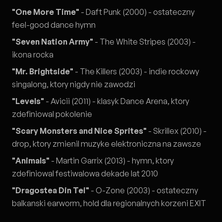
"One More Time"
- Daft Punk (2000) - ostateczny
feel-good dance hymn
"Seven Nation Army"
- The White Stripes (2003) -
ikona rocka
"Mr. Brightside"
- The Killers (2003) - indie rockowy
singalong, ktory nigdy nie zawodzi
"Levels"
- Avicii (2011) - klasyk Dance Arena, ktory
zdefiniowal pokolenie
"Scary Monsters and Nice Sprites"
- Skrillex (2010) -
drop, ktory zmienil muzyke elektroniczna na zawsze
"Animals"
- Martin Garrix (2013) - hymn, ktory
zdefiniowal festiwalowa dekade lat 2010
"Dragostea Din Tei"
- O-Zone (2003) - ostateczny
balkanski earworm, hold dla regionalnych korzeni EXIT