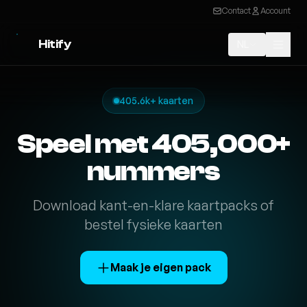
Contact
Account
Hitify
NL
405.6k+ kaarten
Speel met 405,000+
nummers
Download kant-en-klare kaartpacks of
bestel fysieke kaarten
Maak je eigen pack