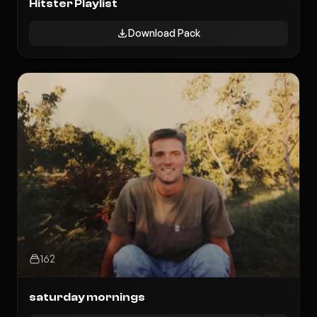
Hitster Playlist
Download Pack
162
saturday mornings