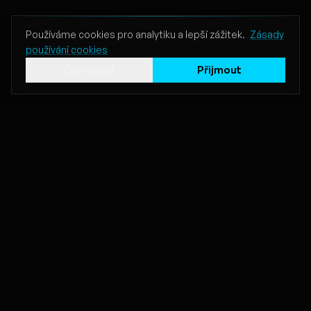
Používáme cookies pro analytiku a lepší zážitek.
Zásady
používání cookies
Odmítnout
Přijmout
1000+
100%
Vytvořených balíčků
Kompatibilní s Hitsterem
5
100+
Stylů karet
Skladeb zdarma